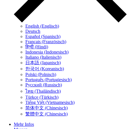
English (Englisch)
Deutsch
Español (Spanisch)
Français (Französisch)
हिन्दी (Hindi)
Indonesia (Indonesisch)
Italiano (Italienisch)
日本語 (Japanisch)
한국어 (Koreanisch)
Polski (Polnisch)
Português (Portugiesisch)
Русский (Russisch)
ไทย (Thailändisch)
Türkçe (Türkisch)
Tiếng Việt (Vietnamesisch)
简体中文 (Chinesisch)
繁體中文 (Chinesisch)
Mehr Infos