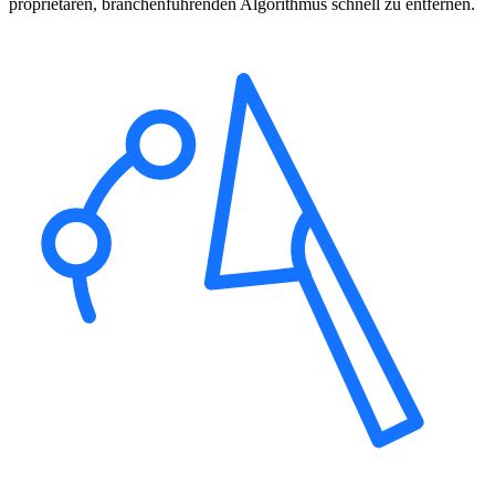
proprietären, branchenführenden Algorithmus schnell zu entfernen.