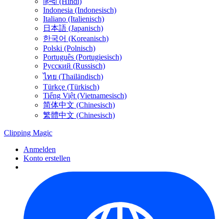
हिन्दी (Hindi)
Indonesia (Indonesisch)
Italiano (Italienisch)
日本語 (Japanisch)
한국어 (Koreanisch)
Polski (Polnisch)
Português (Portugiesisch)
Русский (Russisch)
ไทย (Thailändisch)
Türkçe (Türkisch)
Tiếng Việt (Vietnamesisch)
简体中文 (Chinesisch)
繁體中文 (Chinesisch)
Clipping
Magic
Anmelden
Konto erstellen