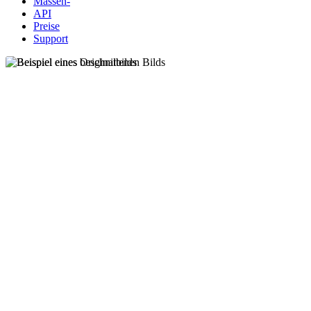
Massen-
API
Preise
Support