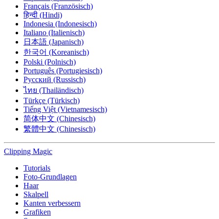
Français (Französisch)
हिन्दी (Hindi)
Indonesia (Indonesisch)
Italiano (Italienisch)
日本語 (Japanisch)
한국어 (Koreanisch)
Polski (Polnisch)
Português (Portugiesisch)
Русский (Russisch)
ไทย (Thailändisch)
Türkçe (Türkisch)
Tiếng Việt (Vietnamesisch)
简体中文 (Chinesisch)
繁體中文 (Chinesisch)
Clipping
Magic
Tutorials
Foto-Grundlagen
Haar
Skalpell
Kanten verbessern
Grafiken