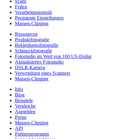
Scans
Feilen
Verarbeitungsmodi
Persistente Einstellungen
Massen-Clipping
Ressourcen
Produktfotografie
Bekleidungsfotografie
Schmuckfotografie
Fotostudio im Wert von 100 US-Dollar
Aktualisiertes Fotostudio
DSLR-Kamera
Verwendung eines Scanners
Massen-Clipping
Info
Blog
Beispiele
Vergleiche
Anmelden
Preise
Massen-Clipping
API
Partnerprogramm