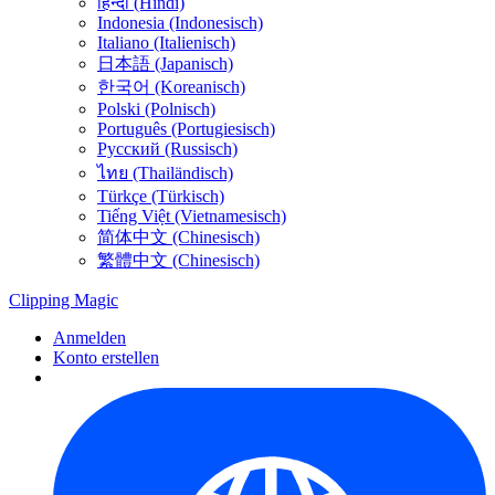
हिन्दी (Hindi)
Indonesia (Indonesisch)
Italiano (Italienisch)
日本語 (Japanisch)
한국어 (Koreanisch)
Polski (Polnisch)
Português (Portugiesisch)
Русский (Russisch)
ไทย (Thailändisch)
Türkçe (Türkisch)
Tiếng Việt (Vietnamesisch)
简体中文 (Chinesisch)
繁體中文 (Chinesisch)
Clipping
Magic
Anmelden
Konto erstellen