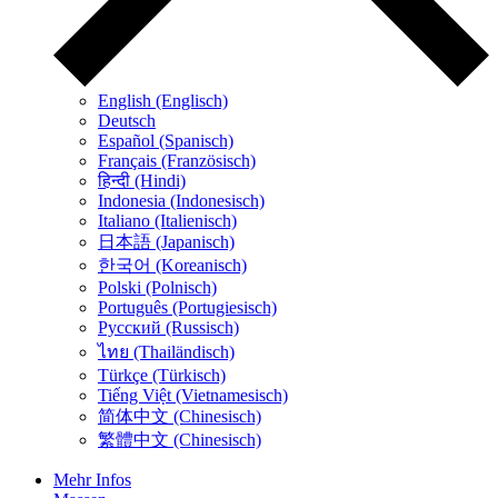
English (Englisch)
Deutsch
Español (Spanisch)
Français (Französisch)
हिन्दी (Hindi)
Indonesia (Indonesisch)
Italiano (Italienisch)
日本語 (Japanisch)
한국어 (Koreanisch)
Polski (Polnisch)
Português (Portugiesisch)
Русский (Russisch)
ไทย (Thailändisch)
Türkçe (Türkisch)
Tiếng Việt (Vietnamesisch)
简体中文 (Chinesisch)
繁體中文 (Chinesisch)
Mehr Infos