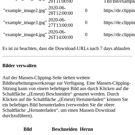
29T11:00:00
TBFB8/example
2020-06-
"example_image2.jpg"
0
https://de.cl
28T12:00:00
2020-06-
"example_image3.jpg"
0
https://de.cl
27T13:00:00
2020-06-
"example_image4.jpg"
0
https://de.cl
26T14:00:00
Es ist zu beachten, dass die Download-URLs nach 7 days ablaufen
Bilder verwalten
Auf der Massen-Clipping-Seite stehen weitere
Bildbearbeitungswerkzeuge zur Verfügung. Eine Massen-Clipping-
Sitzung kann von einem beliebigen Bild aus durch Klicken auf die
Schaltfläche „(Erneut) Beschneiden“ gestartet werden. Durch
Klicken auf die Schaltfläche „(Erneut) Herunterladen“ können Sie
ein beliebiges Bild herunterladen (verwenden Sie die obere
Schaltfläche „Herunterladen“, um einen Massen-Download
durchzuführen).