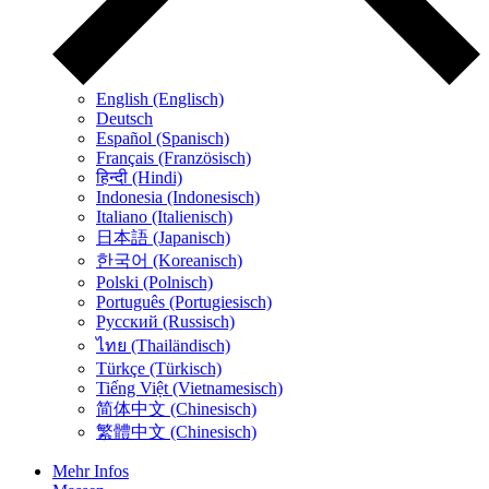
English (Englisch)
Deutsch
Español (Spanisch)
Français (Französisch)
हिन्दी (Hindi)
Indonesia (Indonesisch)
Italiano (Italienisch)
日本語 (Japanisch)
한국어 (Koreanisch)
Polski (Polnisch)
Português (Portugiesisch)
Русский (Russisch)
ไทย (Thailändisch)
Türkçe (Türkisch)
Tiếng Việt (Vietnamesisch)
简体中文 (Chinesisch)
繁體中文 (Chinesisch)
Mehr Infos