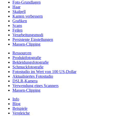
Foto-Grundlagen
Haar
Skalpell
Kanten verbessern
Grafiken
Scans
Feilen
Verarbeitungsmodi
Persistente Einstellungen
Massen-Clipping
Ressourcen
Produktfotografie
Bekleidungsfotografie
Schmuckfotografie
Fotostudio im Wert von 100 US-Dollar
Aktualisiertes Fotostudio
DSLR-Kamera
Verwendung eines Scanners
Massen-Clipping
Info
Blog
Beispiele
Vergleiche