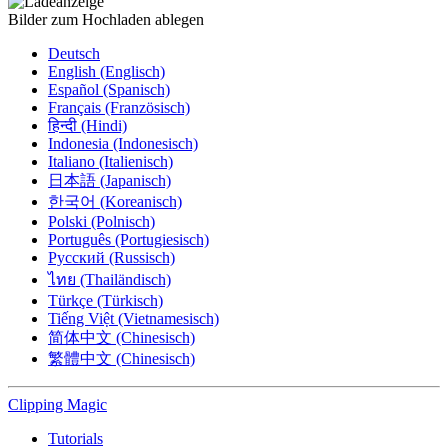
Bilder zum Hochladen ablegen
Deutsch
English (Englisch)
Español (Spanisch)
Français (Französisch)
हिन्दी (Hindi)
Indonesia (Indonesisch)
Italiano (Italienisch)
日本語 (Japanisch)
한국어 (Koreanisch)
Polski (Polnisch)
Português (Portugiesisch)
Русский (Russisch)
ไทย (Thailändisch)
Türkçe (Türkisch)
Tiếng Việt (Vietnamesisch)
简体中文 (Chinesisch)
繁體中文 (Chinesisch)
Clipping
Magic
Tutorials