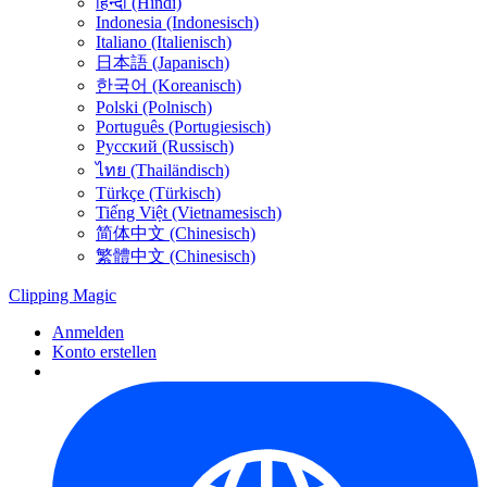
हिन्दी (Hindi)
Indonesia (Indonesisch)
Italiano (Italienisch)
日本語 (Japanisch)
한국어 (Koreanisch)
Polski (Polnisch)
Português (Portugiesisch)
Русский (Russisch)
ไทย (Thailändisch)
Türkçe (Türkisch)
Tiếng Việt (Vietnamesisch)
简体中文 (Chinesisch)
繁體中文 (Chinesisch)
Clipping
Magic
Anmelden
Konto erstellen