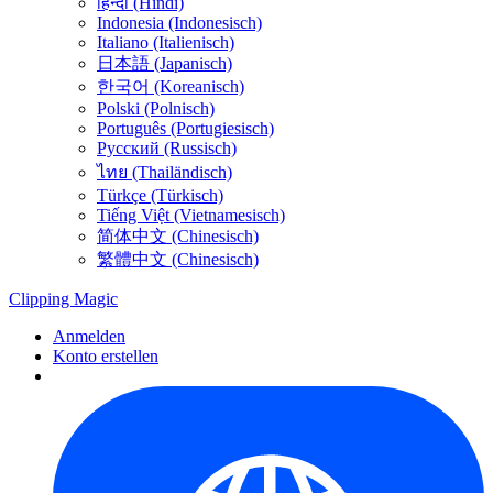
हिन्दी (Hindi)
Indonesia (Indonesisch)
Italiano (Italienisch)
日本語 (Japanisch)
한국어 (Koreanisch)
Polski (Polnisch)
Português (Portugiesisch)
Русский (Russisch)
ไทย (Thailändisch)
Türkçe (Türkisch)
Tiếng Việt (Vietnamesisch)
简体中文 (Chinesisch)
繁體中文 (Chinesisch)
Clipping
Magic
Anmelden
Konto erstellen