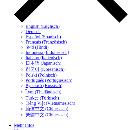
English (Englisch)
Deutsch
Español (Spanisch)
Français (Französisch)
हिन्दी (Hindi)
Indonesia (Indonesisch)
Italiano (Italienisch)
日本語 (Japanisch)
한국어 (Koreanisch)
Polski (Polnisch)
Português (Portugiesisch)
Русский (Russisch)
ไทย (Thailändisch)
Türkçe (Türkisch)
Tiếng Việt (Vietnamesisch)
简体中文 (Chinesisch)
繁體中文 (Chinesisch)
Mehr Infos