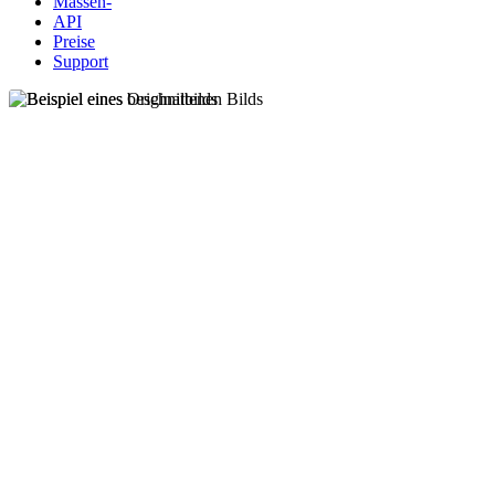
Massen-
API
Preise
Support