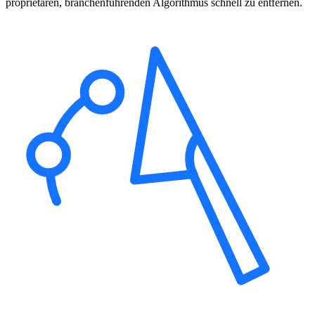
proprietären, branchenführenden Algorithmus schnell zu entfernen.