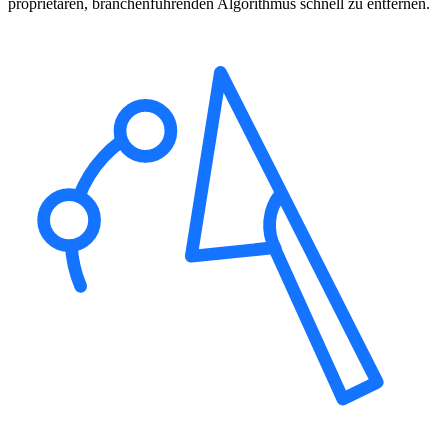
proprietären, branchenführenden Algorithmus schnell zu entfernen.