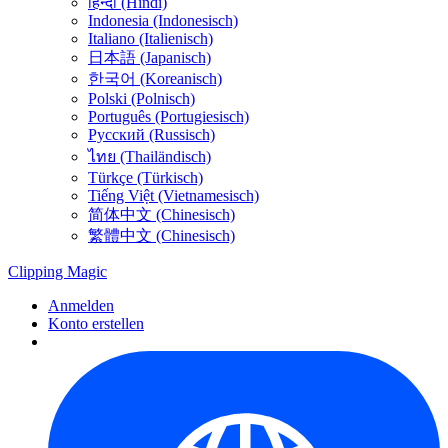
हिन्दी (Hindi)
Indonesia (Indonesisch)
Italiano (Italienisch)
日本語 (Japanisch)
한국어 (Koreanisch)
Polski (Polnisch)
Português (Portugiesisch)
Русский (Russisch)
ไทย (Thailändisch)
Türkçe (Türkisch)
Tiếng Việt (Vietnamesisch)
简体中文 (Chinesisch)
繁體中文 (Chinesisch)
Clipping
Magic
Anmelden
Konto erstellen