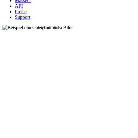
Massen-
API
Preise
Support