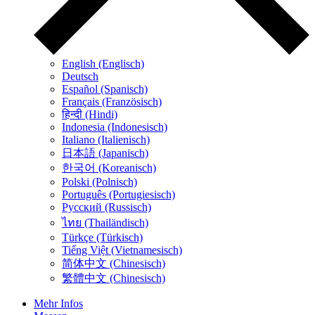
English (Englisch)
Deutsch
Español (Spanisch)
Français (Französisch)
हिन्दी (Hindi)
Indonesia (Indonesisch)
Italiano (Italienisch)
日本語 (Japanisch)
한국어 (Koreanisch)
Polski (Polnisch)
Português (Portugiesisch)
Русский (Russisch)
ไทย (Thailändisch)
Türkçe (Türkisch)
Tiếng Việt (Vietnamesisch)
简体中文 (Chinesisch)
繁體中文 (Chinesisch)
Mehr Infos