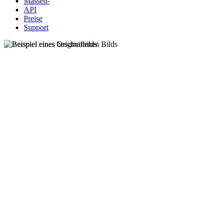
Massen-
API
Preise
Support