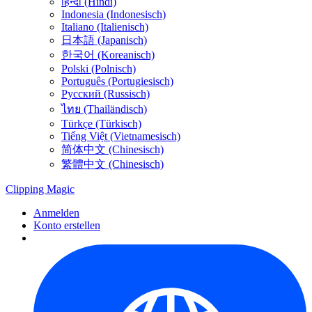
हिन्दी (Hindi)
Indonesia (Indonesisch)
Italiano (Italienisch)
日本語 (Japanisch)
한국어 (Koreanisch)
Polski (Polnisch)
Português (Portugiesisch)
Русский (Russisch)
ไทย (Thailändisch)
Türkçe (Türkisch)
Tiếng Việt (Vietnamesisch)
简体中文 (Chinesisch)
繁體中文 (Chinesisch)
Clipping
Magic
Anmelden
Konto erstellen