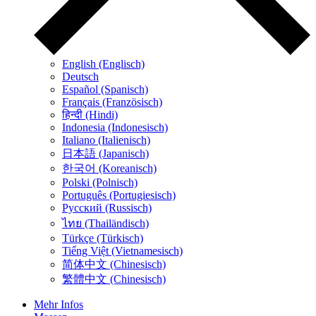
English (Englisch)
Deutsch
Español (Spanisch)
Français (Französisch)
हिन्दी (Hindi)
Indonesia (Indonesisch)
Italiano (Italienisch)
日本語 (Japanisch)
한국어 (Koreanisch)
Polski (Polnisch)
Português (Portugiesisch)
Русский (Russisch)
ไทย (Thailändisch)
Türkçe (Türkisch)
Tiếng Việt (Vietnamesisch)
简体中文 (Chinesisch)
繁體中文 (Chinesisch)
Mehr Infos