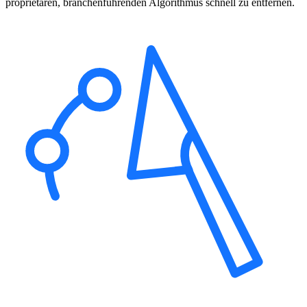
proprietären, branchenführenden Algorithmus schnell zu entfernen.