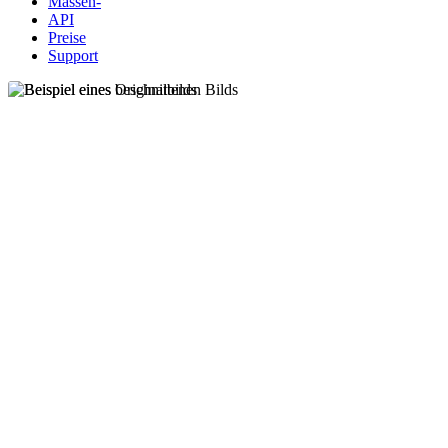
Massen-
API
Preise
Support