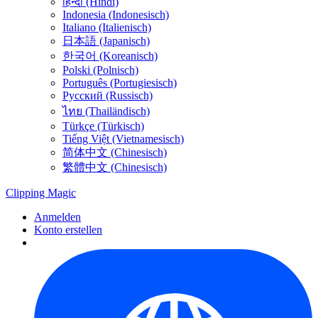
हिन्दी (Hindi)
Indonesia (Indonesisch)
Italiano (Italienisch)
日本語 (Japanisch)
한국어 (Koreanisch)
Polski (Polnisch)
Português (Portugiesisch)
Русский (Russisch)
ไทย (Thailändisch)
Türkçe (Türkisch)
Tiếng Việt (Vietnamesisch)
简体中文 (Chinesisch)
繁體中文 (Chinesisch)
Clipping
Magic
Anmelden
Konto erstellen