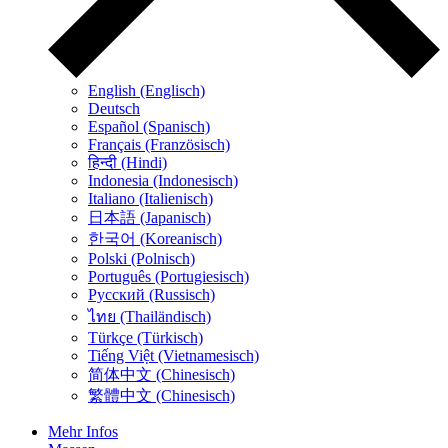
English (Englisch)
Deutsch
Español (Spanisch)
Français (Französisch)
हिन्दी (Hindi)
Indonesia (Indonesisch)
Italiano (Italienisch)
日本語 (Japanisch)
한국어 (Koreanisch)
Polski (Polnisch)
Português (Portugiesisch)
Русский (Russisch)
ไทย (Thailändisch)
Türkçe (Türkisch)
Tiếng Việt (Vietnamesisch)
简体中文 (Chinesisch)
繁體中文 (Chinesisch)
Mehr Infos