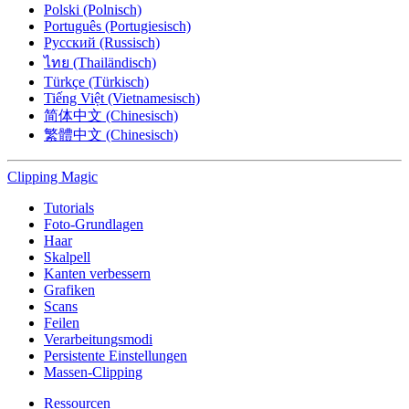
Polski (Polnisch)
Português (Portugiesisch)
Русский (Russisch)
ไทย (Thailändisch)
Türkçe (Türkisch)
Tiếng Việt (Vietnamesisch)
简体中文 (Chinesisch)
繁體中文 (Chinesisch)
Clipping
Magic
Tutorials
Foto-Grundlagen
Haar
Skalpell
Kanten verbessern
Grafiken
Scans
Feilen
Verarbeitungsmodi
Persistente Einstellungen
Massen-Clipping
Ressourcen