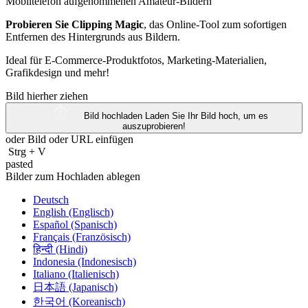
Probieren Sie Clipping Magic
, das Online-Tool zum sofortigen
Entfernen des Hintergrunds aus Bildern.
Ideal für E-Commerce-Produktfotos, Marketing-Materialien,
Grafikdesign und mehr!
Bild hierher ziehen
Bild hochladen
Laden Sie Ihr Bild hoch, um es
auszuprobieren!
oder Bild oder
URL
einfügen
Strg
+
V
pasted
Bilder zum Hochladen ablegen
Deutsch
English (Englisch)
Español (Spanisch)
Français (Französisch)
हिन्दी (Hindi)
Indonesia (Indonesisch)
Italiano (Italienisch)
日本語 (Japanisch)
한국어 (Koreanisch)