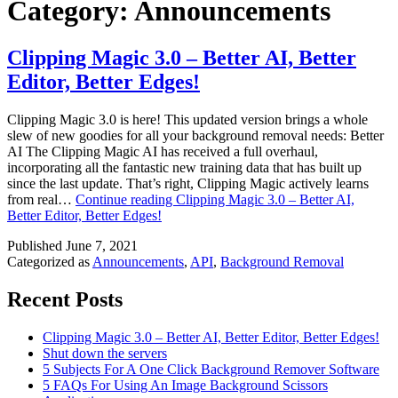
Category:
Announcements
Clipping Magic 3.0 – Better AI, Better
Editor, Better Edges!
Clipping Magic 3.0 is here! This updated version brings a whole
slew of new goodies for all your background removal needs: Better
AI The Clipping Magic AI has received a full overhaul,
incorporating all the fantastic new training data that has built up
since the last update. That’s right, Clipping Magic actively learns
from real…
Continue reading
Clipping Magic 3.0 – Better AI,
Better Editor, Better Edges!
Published
June 7, 2021
Categorized as
Announcements
,
API
,
Background Removal
Recent Posts
Clipping Magic 3.0 – Better AI, Better Editor, Better Edges!
Shut down the servers
5 Subjects For A One Click Background Remover Software
5 FAQs For Using An Image Background Scissors