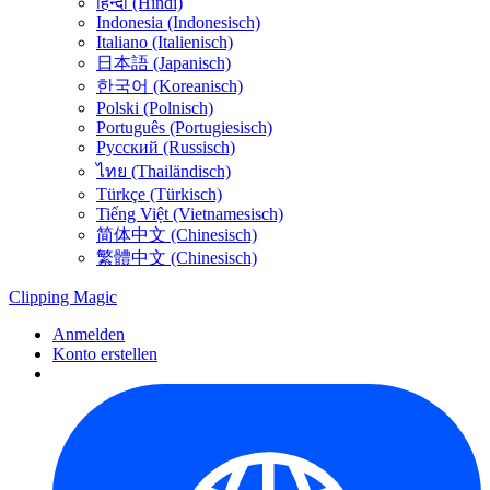
हिन्दी (Hindi)
Indonesia (Indonesisch)
Italiano (Italienisch)
日本語 (Japanisch)
한국어 (Koreanisch)
Polski (Polnisch)
Português (Portugiesisch)
Русский (Russisch)
ไทย (Thailändisch)
Türkçe (Türkisch)
Tiếng Việt (Vietnamesisch)
简体中文 (Chinesisch)
繁體中文 (Chinesisch)
Clipping
Magic
Anmelden
Konto erstellen