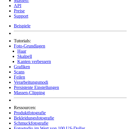
Massen-
API
Preise
Support
Beispiele
Tutorials:
Foto-Grundlagen
Haar
Skalpell
Kanten verbessern
Grafiken
Scans
Feilen
Verarbeitungsmodi
Persistente Einstellungen
Massen-Clipping
Ressourcen:
Produktfotografie
Bekleidungsfotografie
Schmuckfotografie
Fotostudio im Wert von 100 US-Dollar