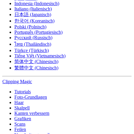
Indonesia (Indonesisch)
Italiano (Italienisch)
日本語 (Japanisch)
한국어 (Koreanisch)
Polski (Polnisch)
Português (Portugiesisch)
Русский (Russisch)
ไทย (Thailändisch)
Türkçe (Türkisch)
Tiếng Việt (Vietnamesisch)
简体中文 (Chinesisch)
繁體中文 (Chinesisch)
Clipping
Magic
Tutorials
Foto-Grundlagen
Haar
Skalpell
Kanten verbessern
Grafiken
Scans
Feilen