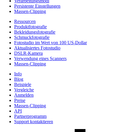
Verarbeitungsmodi
Persistente Einstellungen
Massen-Clipping
Ressourcen
Produktfotografie
Bekleidungsfotografie
Schmuckfotografie
Fotostudio im Wert von 100 US-Dollar
Aktualisiertes Fotostudio
DSLR-Kamera
Verwendung eines Scanners
Massen-Clipping
Info
Blog
Beispiele
Vergleiche
Anmelden
Preise
Massen-Clipping
API
Partnerprogramm
Support kontaktieren