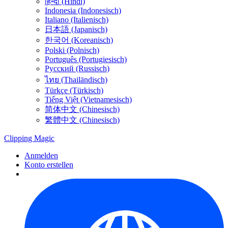
हिन्दी (Hindi)
Indonesia (Indonesisch)
Italiano (Italienisch)
日本語 (Japanisch)
한국어 (Koreanisch)
Polski (Polnisch)
Português (Portugiesisch)
Русский (Russisch)
ไทย (Thailändisch)
Türkçe (Türkisch)
Tiếng Việt (Vietnamesisch)
简体中文 (Chinesisch)
繁體中文 (Chinesisch)
Clipping
Magic
Anmelden
Konto erstellen