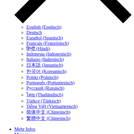
English (Englisch)
Deutsch
Español (Spanisch)
Français (Französisch)
हिन्दी (Hindi)
Indonesia (Indonesisch)
Italiano (Italienisch)
日本語 (Japanisch)
한국어 (Koreanisch)
Polski (Polnisch)
Português (Portugiesisch)
Русский (Russisch)
ไทย (Thailändisch)
Türkçe (Türkisch)
Tiếng Việt (Vietnamesisch)
简体中文 (Chinesisch)
繁體中文 (Chinesisch)
Mehr Infos